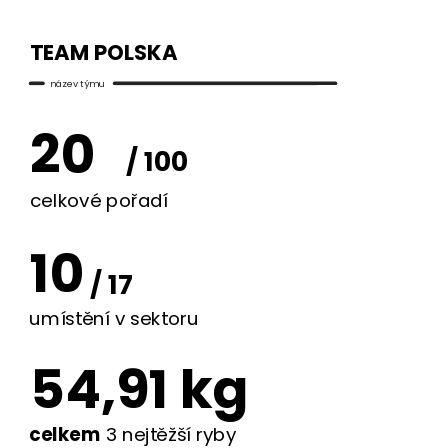
TEAM POLSKA
název týmu
20
/ 100
celkové pořadí
10
/ 17
umístění v sektoru
54,91 kg
celkem
3 nejtěžší ryby