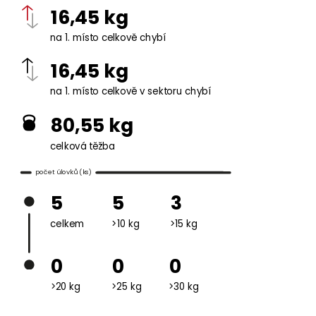
16,45 kg
na 1. místo celkově chybí
16,45 kg
na 1. místo celkově v sektoru chybí
80,55 kg
celková těžba
počet úlovků (ks)
5
5
3
celkem
>10 kg
>15 kg
0
0
0
>20 kg
>25 kg
>30 kg