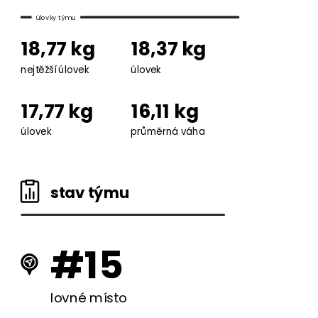
úlovky týmu
18,77 kg
18,37 kg
nejtěžší úlovek
úlovek
17,77 kg
16,11 kg
úlovek
průměrná váha
stav týmu
#15
lovné místo