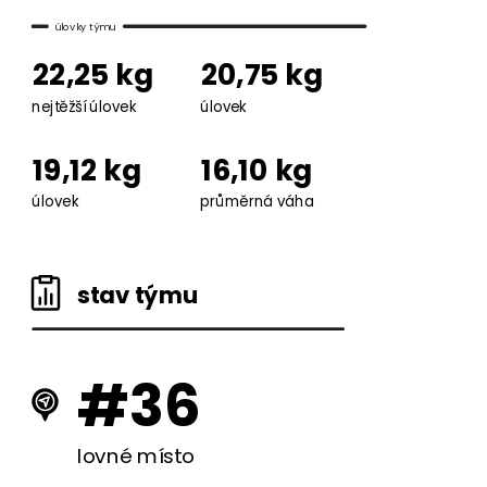
úlovky týmu
22,25 kg
20,75 kg
nejtěžší úlovek
úlovek
19,12 kg
16,10 kg
úlovek
průměrná váha
stav týmu
#36
lovné místo