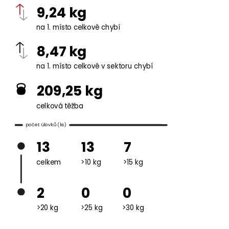
9,24 kg
na 1. místo celkově chybí
8,47 kg
na 1. místo celkově v sektoru chybí
209,25 kg
celková těžba
počet úlovků (ks)
13
13
7
celkem
>10 kg
>15 kg
2
0
0
>20 kg
>25 kg
>30 kg