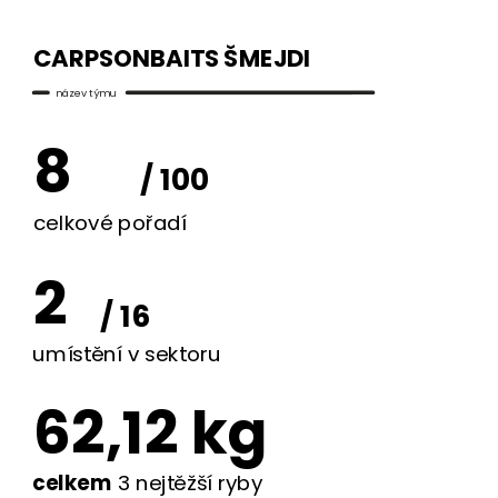
CARPSONBAITS ŠMEJDI
název týmu
8
/ 100
celkové pořadí
2
/ 16
umístění v sektoru
62,12 kg
celkem
3 nejtěžší ryby